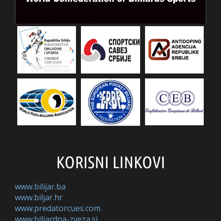
KORISNI LINKOVI
www.bilijar.ba
www.biljar.hr
www.predatorcues.com
www.biljardna-zveza.si