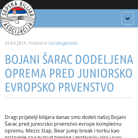
Togg
navig
29.04.2019.
Posted in
Uncategorized
BOJANI ŠARAC DODELJENA
OPREMA PRED JUNIORSKO
EVROPSKO PRVENSTVO
Dragi prijatelji bilijara danas smo dodeli našoj Bojani
Šarac pred juniorsko prvenstvo evrope kompletnu
opremu, Mezzc štap, Bear jump break i torbu kao
priznanje za sav trud trening i motivaciju njoj i svoj