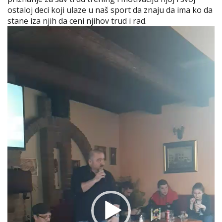
ostaloj deci koji ulaze u naš sport da znaju da ima ko da
stane iza njih da ceni njihov trud i rad.
Video
Player