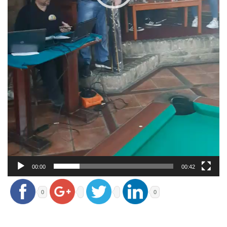
00:00
00:42
0
0