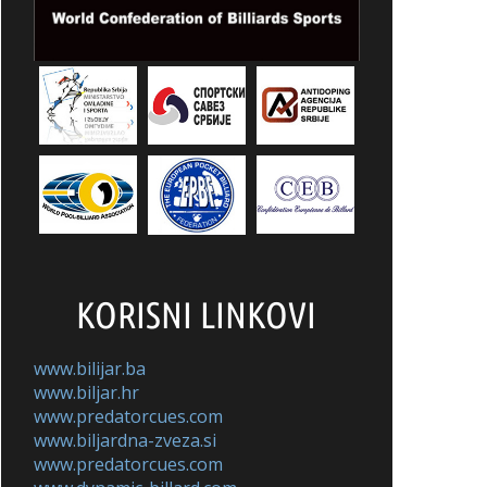
KORISNI LINKOVI
www.bilijar.ba
www.biljar.hr
www.predatorcues.com
www.biljardna-zveza.si
www.predatorcues.com