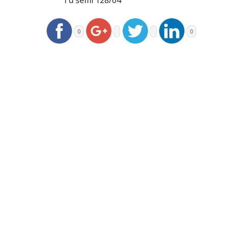
i u šemi 128/64
0
0