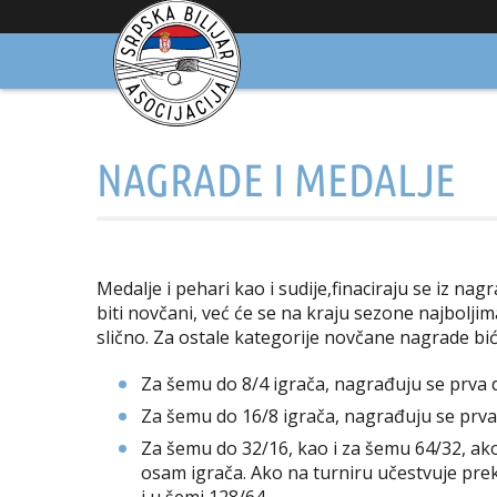
NAGRADE I MEDALJE
Medalje i pehari kao i sudije,finaciraju se iz n
biti novčani, već će se na kraju sezone najboljim
slično. Za ostale kategorije novčane nagrade b
Za šemu do 8/4 igrača, nagrađuju se prva d
Za šemu do 16/8 igrača, nagrađuju se prva 
Za šemu do 32/16, kao i za šemu 64/32, ako
osam igrača. Ako na turniru učestvuje prek