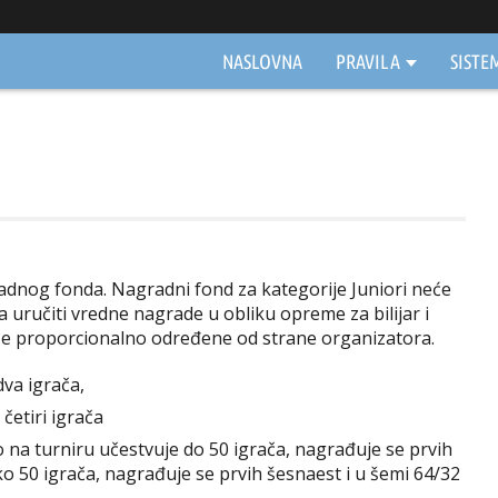
NASLOVNA
PRAVILA
SISTE
agradnog fonda. Nagradni fond za kategorije Juniori neće
a uručiti vredne nagrade u obliku opreme za bilijar i
iće proporcionalno određene od strane organizatora.
va igrača,
četiri igrača
 na turniru učestvuje do 50 igrača, nagrađuje se prvih
o 50 igrača, nagrađuje se prvih šesnaest i u šemi 64/32