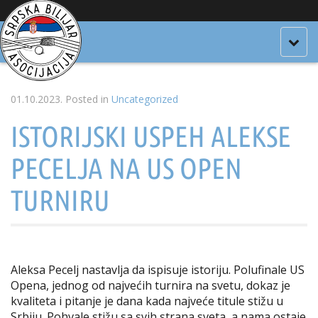
Togg
navig
01.10.2023.
Posted in
Uncategorized
ISTORIJSKI USPEH ALEKSE
PECELJA NA US OPEN
TURNIRU
Aleksa Pecelj nastavlja da ispisuje istoriju. Polufinale US
Opena, jednog od najvećih turnira na svetu, dokaz je
kvaliteta i pitanje je dana kada najveće titule stižu u
Srbiju. Pohvale stižu sa svih strana sveta, a nama ostaje