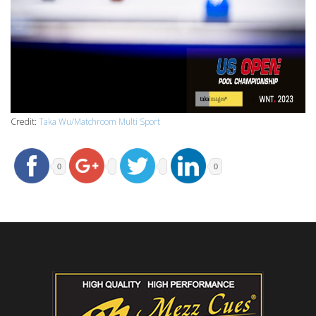
Credit:
Taka Wu/Matchroom Multi Sport
0
0