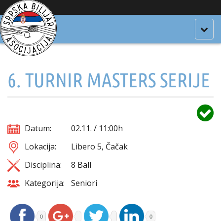
Togg
navig
6. TURNIR MASTERS SERIJE
Datum:
02.11. / 11:00h
Lokacija:
Libero 5, Čačak
Disciplina:
8 Ball
Kategorija:
Seniori
0
0