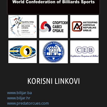
KORISNI LINKOVI
www.bilijar.ba
www.biljar.hr
www.predatorcues.com